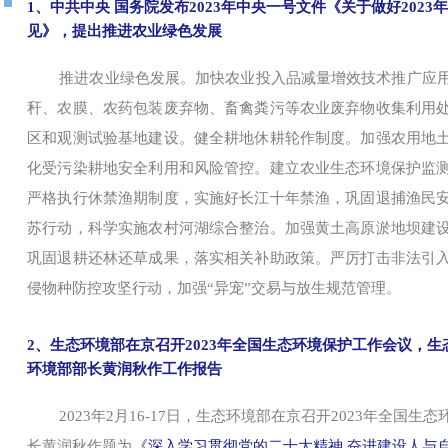
1、中共中央 国务院发布2023年中央一号文件《关于做好202
见》，提出推进农业绿色发展
推进农业绿色发展。加快农业投入品减量增效技术推广应
秆、农膜、农药包装废弃物、畜禽粪污等农业废弃物收集利用
区和观测试验基地建设。健全耕地休耕轮作制度。加强农用地
化受污染耕地安全利用和风险管控。建立农业生态环境保护监
严格执行休禁渔期制度，实施好长江十年禁渔，巩固退捕渔民
苏行动，科学实施农村河湖综合整治。加强黄土高原淤地坝建
巩固退耕还林还草成果，落实相关补助政策。严厉打击非法引
侵物种防控攻坚行动，加强“异宠”交易与放生规范管理。
2、生态环境部在京召开2023年全国生态环境保护工作会议，
环境部部长黄润秋作工作报告
2023年2月16-17日，生态环境部在京召开2023年全国
长黄润秋作题为
《深入学习贯彻党的二十大精神 奋进建设人与