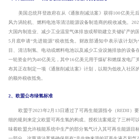
美国总统拜登政府在从《通胀削减法案》获得100亿美元
风力涡轮机、燃料电池等清洁能源设备制造商的税收减免。202
大国内制造业、减少工业温室气体排放或帮助建立关键矿产的
5月底申请“先进能源”税收抵免。财政部通知中表示该计划
目、清洁制氢、电动或燃料电池以及减少工业设施排放的设备在
一轮资金约为40亿美元，其中16亿美元用于煤矿和燃煤发电厂
布其正在制定一项《通胀削减法案》计划，以期为低收入社区的
的额外税收抵免。
2、欧盟公布绿氢标准
欧盟于2023年2月13日通过了可再生能源指令（REDI
细的规则来定义欧盟可再生氢的构成。授权法案规定了三种可
味着欧盟允许核能系统中生产的部分氢气计入其可再生能源目
一部分，这两项法案将确保所有“非生物来源的可再生液态和气态