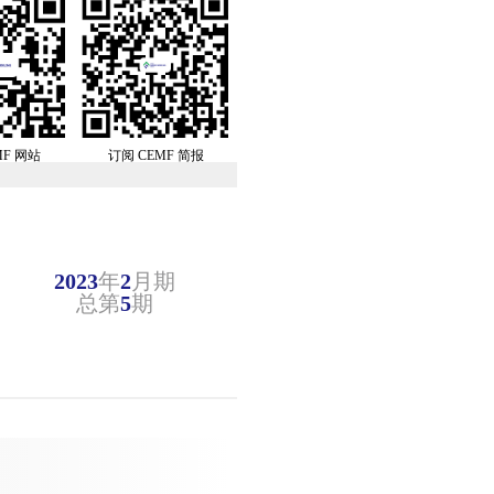
MF 网站
订阅 CEMF 简报
2023
年
2
月期
总第
5
期