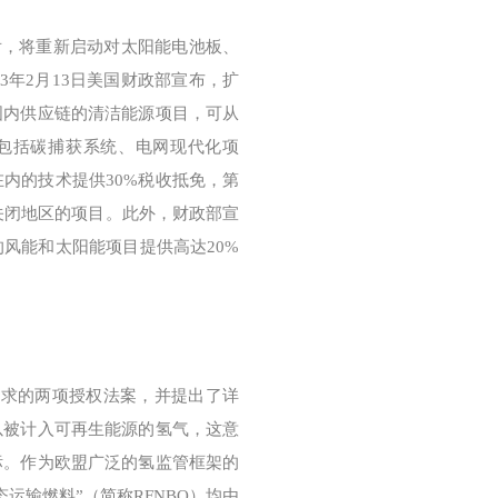
后，将重新启动对太阳能电池板、
3年2月13日美国财政部宣布，扩
国内供应链的清洁能源项目，可从
为包括碳捕获系统、电网现代化项
内的技术提供30%税收抵免，第
关闭地区的项目。此外，财政部宣
风能和太阳能项目提供高达20%
I）要求的两项授权法案，并提出了详
以被计入可再生能源的氢气，这意
标。作为欧盟广泛的氢监管框架的
运输燃料”（简称RFNBO）均由