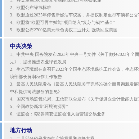
1、拜登重启100亿美元清洁能源制造商税收抵免
2、欧盟公布绿氢标准
3、欧盟通过2035年停售新燃油车议案，并提议制定重型车辆和公
4、欧盟将“欧盟可再生赋能”项目纳入“复苏与韧性基金”
5、欧盟公布2700亿美元绿色协议工业计划 强势回应美国
中央决策
1、中共中央 国务院发布2023年中央一号文件《关于做好2023年
见》，提出推进农业绿色发展
2、生态环境部在京召开2023年全国生态环境保护工作会议，生态
境部部长黄润秋作工作报告
3、最高人民法院发布《最高人民法院关于完整准确全面贯彻新发展
中和提供司法服务的意见》
4、国家市场监管总局、工信部联合发布《关于促进企业计量能力提
5、全国政协新增“环境资源界”
6、证监会：6家券商获证监会准入自营碳交易业务
地方行动
1、二月部分省份发布的实施意见和达峰方案