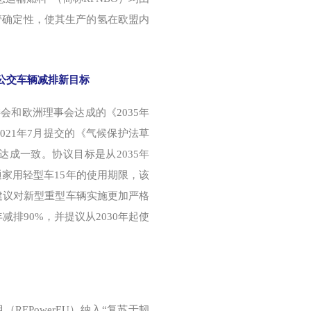
管确定性，使其生产的氢在欧盟内
和公交车辆减排新目标
委会和欧洲理事会达成的《2035年
21年7月提交的《气候保护法草
达成一致。协议目标是从2035年
家用轻型车15年的使用期限，该
建议对新型重型车辆实施更加严格
年减排90%，并提议从2030年起使
（REPowerEU）纳入“复苏于韧