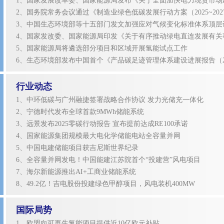
1、国家发展改革委、国家能源局发布《关于全面加快电力现货市场
2、国务院常务会议通过《制造业绿色低碳发展行动方案（2025~202
3、中国生态环境部等十五部门发文加强应对气候变化标准体系顶层
4、国家发改委、国家能源局印发《关于有序推动绿电直连发展有关
5、国家能源局将遴选部分项目和区域开展氢能试点工作
6、生态环境部发布中国首个《产品碳足迹管理体系建设进展报告（2
行业动态
1、中环低碳与广州融捷签署战略合作协议 发力光储充一体化
2、宁德时代发布全球首款9MWh储能系统
3、远景发布2025零碳行动报告 宣布提前达成RE100承诺
4、国家能源集团规模最大电化学储能电站全容量并网
5、中国电建储能项目获吉尼斯世界纪录
6、全容量并网发电！中国能建江苏院首个“投建营”风电项目
7、海尔新能源推出AI+工商业储能系统
8、49.2亿！吉电股份投建绿色甲醇项目，风电装机400MW
国际局势
1、欧盟向可再生氢能项目提供近10亿欧元补贴