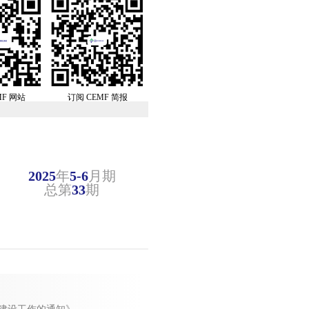
MF 网站
订阅 CEMF 简报
2025
年
5-6
月期
总第
33
期