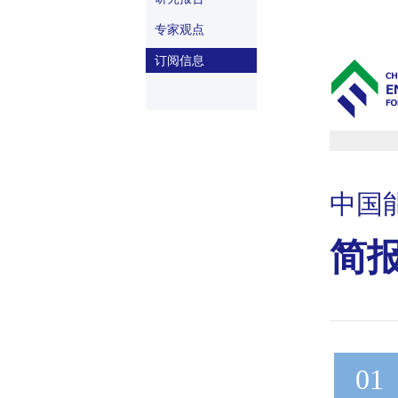
专家观点
订阅信息
中国
简
01