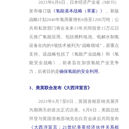
2023年6月6日，日本经济产业省（METI）
发布修订版
《氢能基本战略（草案）》
。新版
战略计划2040年氢用量增长6倍至1200万吨；公
共和私营部门将在未来15年共同投资15万亿日
元推广氢能应用。包括燃料电池、电解水制氢
设备在内的9项技术被列为“战略领域”，获重点
支持。该战略包括了《氢能产业战略》和《氢
能安全战略》，前者旨在加强氢能产业竞争
力，后者目的是
确保氢能的安全利用
。
3、美英联合发布《大西洋宣言》
2023年6月7至8日，英国首相苏纳克展开
为期两天的首次正式访美。6月8日，美国总统
拜登与英国首相苏纳克在白宫会谈后共同发布
《大西洋宣言：21世纪美英经济伙伴关系框