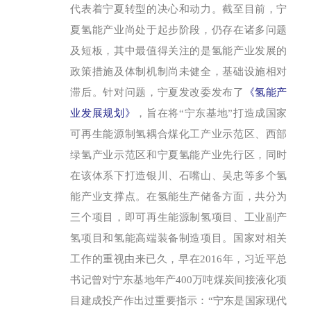
代表着宁夏转型的决心和动力。截至目前，宁
夏氢能产业尚处于起步阶段，仍存在诸多问题
及短板，其中最值得关注的是氢能产业发展的
政策措施及体制机制尚未健全，基础设施相对
滞后。针对问题，宁夏发改委发布了
《氢能产
业发展规划》
，旨在将“宁东基地”打造成国家
可再生能源制氢耦合煤化工产业示范区、西部
绿氢产业示范区和宁夏氢能产业先行区，同时
在该体系下打造银川、石嘴山、吴忠等多个氢
能产业支撑点。在氢能生产储备方面，共分为
三个项目，即可再生能源制氢项目、工业副产
氢项目和氢能高端装备制造项目。国家对相关
工作的重视由来已久，早在2016年，习近平总
书记曾对宁东基地年产400万吨煤炭间接液化项
目建成投产作出过重要指示：“宁东是国家现代