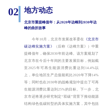
02
地方动态
北京市重提峰值年：从2020年达峰到2030年达
峰的曲折故事
今年10月，北京市发展改革委在
《北京市
碳达峰实施方案》
（后称《达峰方案》）中重
提峰值年，确保2030年前达峰。该方案规划了
北京市在今后十年间的主要发展目标，例如截
至2025年可再生能源消费比重达到14.4%以
上，单位地区生产总值能耗比2020年下降14%
等；同时也在2030年的战略规划中提出了可再
生能源消费比重达到25%的目标。下一步，北
京市还将逐步研究制定“双碳”背景下推动能源
结构绿色低碳转型的具体实施方案，其中包括