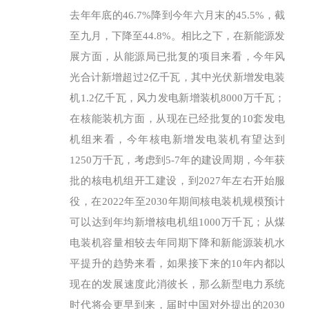
去年年底的46.7%降到今年六月末的45.5%，截
至九月，下降至44.8%。
相比之下，在新能源发
展方面，从能源局已批复的项目来看，今年风
光合计新增超过2亿千瓦，其中光伏新增发电装
机1.2亿千瓦，风力发电新增装机8000万千瓦；
在核能装机方面，从现在已经批复的10套发电
机组来看，今年核电新增发电装机有望达到
1250万千瓦，考虑到5-7年的建设周期，今年获
批的核电机组开工建设，到2027年左右开始服
役，在2022年至2030年期间核电装机规模预计
可以达到年均新增核电机组1000万千瓦；从煤
电装机容量相较去年同期下降和新能源装机水
平提升的趋势来看，如果接下来的10年内都以
现在的发展速度此消彼长，那么新型电力系统
时代将会更早到来，届时中国对外提出的2030