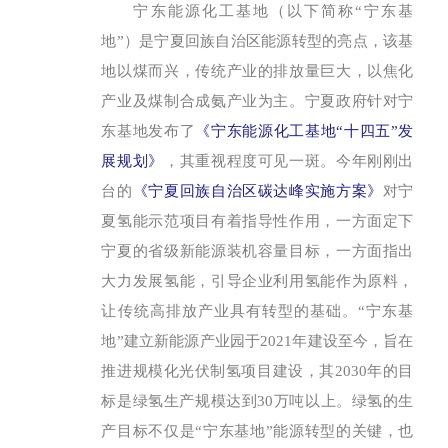
宁东能源化工基地（以下简称“宁东基
地”）是宁夏回族自治区能源转型的亮点，该基
地以煤而兴，传统产业的排放量巨大，以焦化
产业及煤制合成氨产业为主。宁夏政府针对宁
东基地发布了
《宁东能源化工基地“十四五”发
展规划》
，其重视程度可见一斑。今年刚刚出
台的
《宁夏回族自治区碳达峰实施方案》
对宁
夏氢能示范项目有着指导性作用，一方面定下
宁夏的省级新能源装机容量目标，一方面指出
大力发展氢能，引导企业利用氢能作为原料，
让传统高排放产业具有转型的基础。
“宁东基
地”建立新能源产业园于2021年建设至今，旨在
推进规模化光伏制氢项目建设，其2030年的目
标是绿氢生产规模达到30万吨以上。
绿氢的生
产目标不仅是“宁东基地”能源转型的关键，也