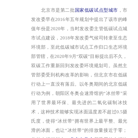
北京市是第二批
国家低碳试点型城市
，市
发改委早在2016年五年规划中提出了该市的峰
值年份是2020年，当时发改委主管低碳试点城
市试点建设，2018年发改委气候司转隶至生态
环境部，至此低碳城市试点工作归口生态环境
部管辖，在2020年9月“双碳”目标提出后不久，
双碳工作重新回到发改委环境规划司。虽然主
管部委受到机构改革的影响，但北京市在低碳
行动上一直没有落后。以冬奥期间的北京低碳
行动为例，朝阳区冬奥会速滑馆的“冰丝带”采
用了世界最环保、最先进的二氧化碳制冰技
术，这种技术能够实现冰面温度差不超过0.5摄
氏度，使得“冰丝带”拥有世界上最平整、最光
滑的冰面，也让“冰丝带”的排放量接近于零；