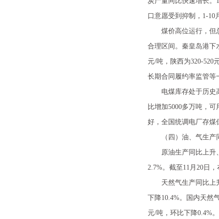
炭产量同比快速增长。1
口意愿受到抑制，1-10
煤价高位运行，但总体
合理区间。秦皇岛港下水煤
元/吨，陕西为320-5
长期合同履约率监管等
电煤库存处于历史高位
比增加5000多万吨，
好，全国统调电厂存煤保
（四）油、气生产同
原油生产同比上升、进口
2.7%。截至11月20
天然气生产同比上升、进
下降10.4%。国内天然
元/吨，环比下降0.4%。