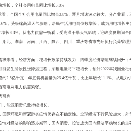
长，全社会用电量同比增长3.8%
求看，全国全社会用电量同比增长3.8%，逐月增速波动较大。分产业看
.2%、12.6%，受极端高温天气影响，居民生活用电两位数增长，成为用电增
同比增长8.3%。从电力供需平衡看，受高温干旱天气影响，迎峰度夏期间
、湖北、湖南、河南、江西、陕西、四川、重庆等省市先后执行负荷管理
来看，经济方面，稳增长政策持续发力，四季度经济增速继续回升；气
能发生阶段性强降温过程，采暖电量将平稳增长，预计2022年我国全社会
约2.8亿千瓦，年底装机容量为26.4亿千瓦，比上年增长11.1%。从
西南电网电力供需紧张。
势研判
，能源消费总量持续增长。
，国际环境和新冠肺炎疫情仍存在不确定性。全球经济下行风险加大，外
疫情对经济的影响逐步减弱，国内消费、投资成为国内经济平稳增长的主