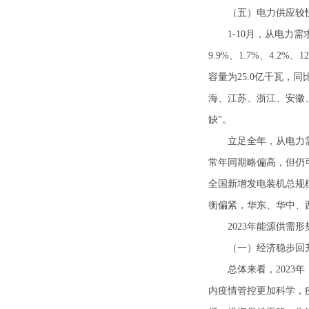
（五）电力供应较快增
1-10月，从电力需
9.9%、1.7%、4
容量为25.0亿千瓦，
海、江苏、浙江、安徽
缺”。
立足全年，从电力需求
常年同期略偏高，但仍可
全国新增发电装机总规模
衡偏紧，华东、华中、
2023年能源供需形
（一）经济稳步回升
总体来看，2023年
内疫情管控更加科学，