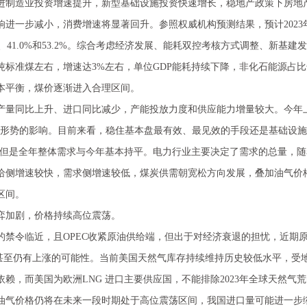
进制造业投资增速提升，新型基础设施投资快速增长，稳地产政策下房地
进一步减小，消费增速将显著回升。参照权威机构预测结果，预计2023年全
%、41.0%和53.2%。综合考虑经济发展、能耗双控考核方式调整、新基建
吨标准煤左右，增速达3%左右，单位GDP能耗持续下降，非化石能源占比
平衡，煤价逐渐进入合理区间。
产量同比上升、进口同比减少，产能投放力度和供应能力增量较大。今年
际形势的影响。目前来看，稳住基本盘最有效、最见效的手段还是基础设
强，但是全年整体需求与今年基本持平。电力行业主要决定了需求的总量，
给侧增速较快，需求侧增速较低，煤炭供需朝宽松方向发展，叠加油气价
区间。
加剧，价格持续高位震荡。
令临近，且OPEC收紧原油供给端，但出于对经济衰退的担忧，近期原油
，甚至仍有上涨的可能性。当前美国天然气库存持续维持历史较低水平，受地
赖，而美国为欧洲LNG 进口主要供应国，不能排除2023年全球天然
油气价格仍将在未来一段时期处于高位震荡区间，我国进口量可能进一步