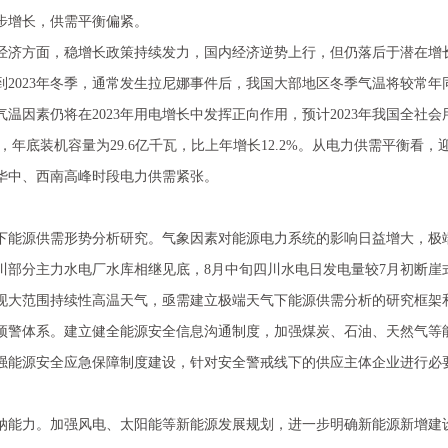
增长，供需平衡偏紧。
方面，稳增长政策持续发力，国内经济逆势上行，但仍落后于潜在增长
到2023年冬季，通常发生拉尼娜事件后，我国大部地区冬季气温将较常
温因素仍将在2023年用电增长中发挥正向作用，预计2023年我国全社会
瓦，年底装机容量为29.6亿千瓦，比上年增长12.2%。从电力供需平衡
华中、西南高峰时段电力供需紧张。
源供需形势分析研究。气象因素对能源电力系统的影响日益增大，极端
部分主力水电厂水库相继见底，8月中旬四川水电日发电量较7月初断崖式
现大范围持续性高温天气，亟需建立极端天气下能源供需分析的研究框架
体系。建立健全能源安全信息沟通制度，加强煤炭、石油、天然气等能
强能源安全应急保障制度建设，针对安全警戒线下的供应主体企业进行必
力。加强风电、太阳能等新能源发展规划，进一步明确新能源新增建设