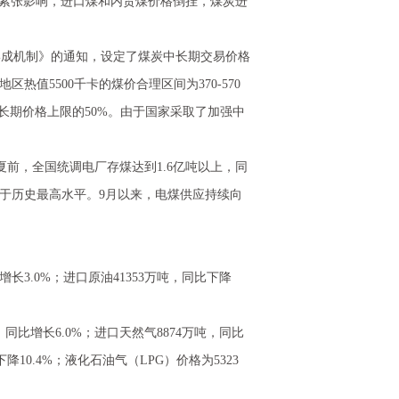
供需紧张影响，进口煤和内贸煤价格倒挂，煤炭进
成机制》的通知，设定了煤炭中长期交易价格
热值5500千卡的煤价合理区间为370-570
不超过中长期价格上限的50%。由于国家采取了加强中
，全国统调电厂存煤达到1.6亿吨以上，同
，处于历史最高水平。9月以来，电煤供应持续向
3.0%；进口原油41353万吨，同比下降
比增长6.0%；进口天然气8874万吨，同比
降10.4%；液化石油气（LPG）价格为5323