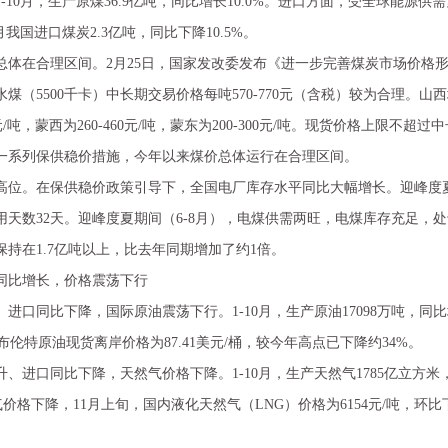
-10月，生产原煤36.9亿吨，同比增长10.0%。进口方面，受全球能源
月我国进口煤炭2.3亿吨，同比下降10.5%。
在合理区间。2月25日，国家发改委发布《进一步完善煤炭市场价格形
（5500千卡）中长期交易价格每吨570-770元（含税）较为合理。山西地区
20元/吨，蒙西为260-460元/吨，蒙东为200-300元/吨。现货价格上限
一系列保供稳价措施，今年以来煤价总体运行在合理区间。
。在保供稳价政策引导下，全国电厂库存水平同比大幅增长。迎峰度夏前
可用天数32天。迎峰度夏期间（6-8月），电煤供需两旺，电煤库存充足
持在1.7亿吨以上，比去年同期增加了约1倍。
比增长，价格震荡下行
同比下降，国际原油震荡下行。1-10月，生产原油17098万吨，同比增长
日，布伦特原油现货离岸价格为87.41美元/桶，较今年高点已下降约34%。
口同比下降，天然气价格下降。1-10月，生产天然气1785亿立方米，同
气价格下降，11月上旬，国内液化天然气（LNG）价格为6154元/吨，环比下