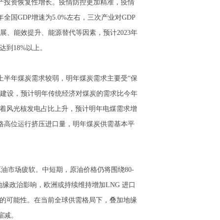
产投资恢复性增长。疫情防控更加精准，疫情
国GDP增速为5.0%左右，三次产业对GDP
发展、能效提升、能源替代等因素，预计2023年
达到18%以上。
上半年煤炭需求较弱，明年煤炭需求主要受“保
施建设，预计明年传统经济对煤炭的需求比今年
随着风光核发电占比上升，预计明年电煤需求增
格高位运行挤压进口量，明年煤炭供需基本平
市场疲软。中短期，原油价格仍将围绕80-
缘政治影响，欧洲或持续维持增加LNG 进口
气荒的可能性。在当前全球供需格局下，叠加地缘
缩减。