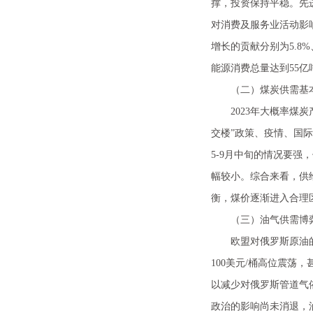
撑，投资保持平稳。先
对消费及服务业活动影响
增长的贡献分别为5.8
能源消费总量达到55亿
（二）煤炭供需基本
2023年大概率煤炭
交楼”政策、疫情、国
5-9月中旬的情况要
幅较小。综合来看，供
衡，煤价逐渐进入合理
（三）油气供需博弈
欧盟对俄罗斯原油的禁
100美元/桶高位震荡
以减少对俄罗斯管道气依
政治的影响尚未消退，