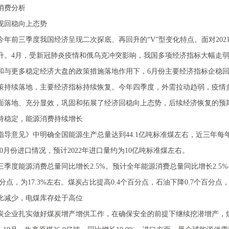
消费分析
回稳向上态势
前三季度我国经济呈现二次探底、再回升的“V”型变化特点。面对202
升。4月，受新冠肺炎疫情和俄乌克冲突影响，我国多项经济指标大幅走弱
和与更多稳定经济大盘的政策措施落地作用下，6月份主要经济指标企稳回
策持续落地，主要经济指标持续恢复。今年四季度，外需拉动趋弱，疫情
面落地、充分显效，巩固和拓展了经济回稳向上态势，后续经济恢复的预
稳定，能源消费持续增长
导意见》中明确全国能源生产总量达到44.1亿吨标准煤左右，近三年每年能
10月份进口情况，预计2022年进口量约为10亿吨标准煤左右。
能源消费总量同比增长2.5%。预计全年能源消费总量同比增长2.5%-2
分点，为17.3%左右。煤炭占比提高0.4个百分点，石油下降0.7个百分点
减少，电煤库存处于高位
业扎实做好煤炭增产增供工作，在确保安全的前提下继续挖潜增产，煤