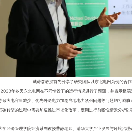
戴蔚森教授首先分享了研究团队以东北电网为例的合作
2和2023年冬天东北电网在不同情景下的运行情况进行了预测，并表示极
导致火电容量减少、优先外送电力加剧当地电力紧张问题等问题均将威胁
低碳转型的过程中需要加速推进市场化改革，定期进行前瞻性情景分析以
大学经济管理学院经济系副教授曹静老师、清华大学产业发展与环境治理