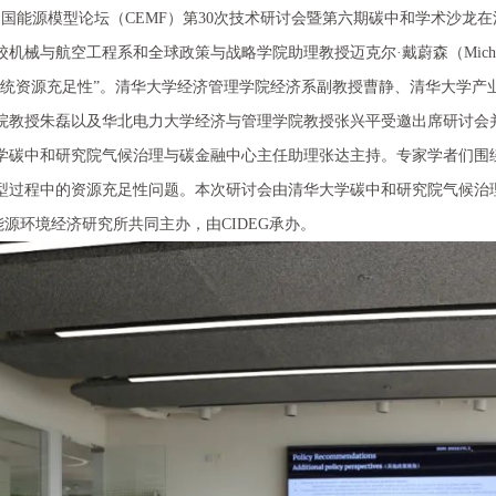
午，中国能源模型论坛（CEMF）第30次技术研讨会暨第六期碳中和学术沙
机械与航空工程系和全球政策与战略学院助理教授迈克尔·戴蔚森（Michael
系统资源充足性”。清华大学经济管理学院经济系副教授曹静、清华大学产
院教授朱磊以及华北电力大学经济与管理学院教授张兴平受邀出席研讨会
学碳中和研究院气候治理与碳金融中心主任助理张达主持。专家学者们围
型过程中的资源充足性问题。本次研讨会由清华大学碳中和研究院气候治
能源环境经济研究所共同主办，由CIDEG承办。